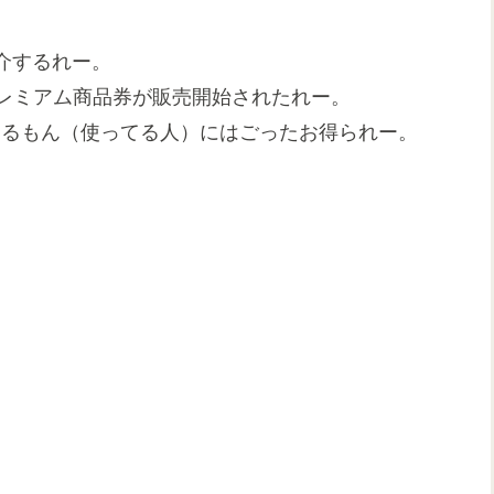
介するれー。
うプレミアム商品券が販売開始されたれー。
ってるもん（使ってる人）にはごったお得られー。