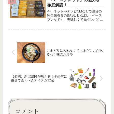
食品
徹底解説！
今、ネットやテレビCMなどで注目の
完全栄養食のBASE BREDE（ベース
ブレッド）、美味しくて高タンパク、
ダイエットにいいなどと言われていま
す。一方、太るのではないか、怪しい
などとも言われています。今回、ベー
スブレッドのスターターセットを購入
してみましたので、そちらをレビュー
していきたいと思います。
こまどりに入れなくてもまだここがあ
るれ！味の八珍亭
【必携】新潟県民が教える！冬の車に
乗せて置くべきアイテム12選
コメント