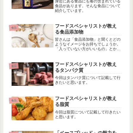
す。これを知れば、自分が作りたい和
身近にある食品にも毒の含まれている
菓子に最適な粉が選べるようになりま
食品があります。そんな食品について
すよ！
紹介しています。
フードスペシャリストが教え
食品
る食品添加物
皆さんは「食品添加物」と聞くとどの
ようなイメージをお持ちでしょうか。
「入っていない方がいいもの」とか
「体に悪いもの」というイメージをお
持ちの方もいるかもしれません。今回
はそんな食品添加物について記載して
フードスペシャリストが教え
食品
行きたいと思います。
るタンパク質
今回はタンパク質について記載して行
きたいと思います。
フードスペシャリストが教え
食品
る脂質
今回は脂質について記載して行きたい
と思います。
「ベースブレッド」の魅力を