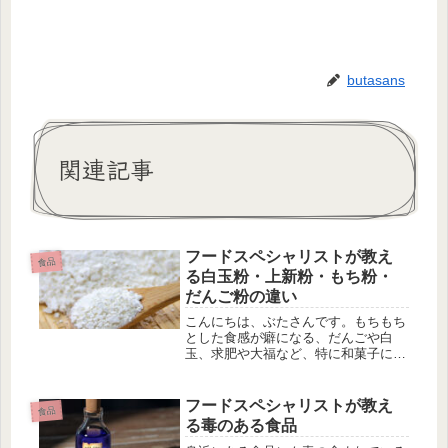
butasans
関連記事
フードスペシャリストが教え
食品
る白玉粉・上新粉・もち粉・
だんご粉の違い
こんにちは、ぶたさんです。もちもち
とした食感が癖になる、だんごや白
玉、求肥や大福など、特に和菓子によ
く使われている粉。そんな粉にも色々
な種類があります。今回は見た目がほ
とんど同じなのに、こんなにも特徴が
フードスペシャリストが教え
食品
違う白玉粉、上新粉、もち粉、だんご
る毒のある食品
粉について記載していきたいと思いま