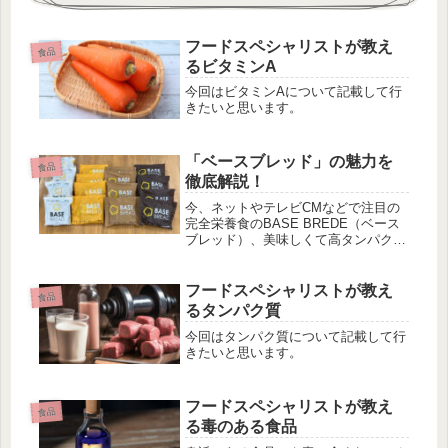
フードスペシャリストが教え
食品
るビタミンA
今回はビタミンAについて記載して行
きたいと思います。
「ベースブレッド」の魅力を
食品
徹底解説！
今、ネットやテレビCMなどで注目の
完全栄養食のBASE BREDE（ベース
ブレッド）、美味しくて高タンパク、
ダイエットにいいなどと言われていま
す。一方、太るのではないか、怪しい
などとも言われています。今回、ベー
フードスペシャリストが教え
食品
スブレッドのスターターセットを購入
るタンパク質
してみましたので、そちらをレビュー
していきたいと思います。
今回はタンパク質について記載して行
きたいと思います。
フードスペシャリストが教え
食品
る毒のある食品